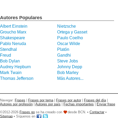
Autores Populares
Albert Einstein
Nietzsche
Groucho Marx
Ortega y Gasset
Shakespeare
Paulo Coelho
Pablo Neruda
Oscar Wilde
Stendhal
Platón
Freud
Gandhi
Bob Dylan
Steve Jobs
Audrey Hepburn
Johnny Depp
Mark Twain
Bob Marley
Thomas Jefferson
Más Autores...
Navegar:
Frases
|
Frases por tema
|
Frases por autor
|
Frases del día
|
Autores por profesión
|
Autores por país
|
Fechas importantes
|
Enviar frase
©2012-2026
Frases go
se ha creado con
desde BCN. •
Contactar
•
Sitemap
• Síguenos en