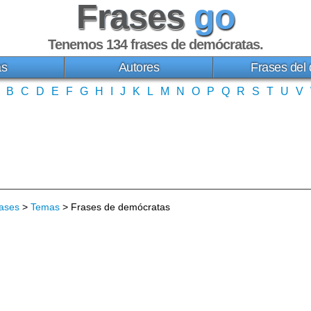
Frases
go
Tenemos 134
frases de demócratas
.
as
Autores
Frases del 
B
C
D
E
F
G
H
I
J
K
L
M
N
O
P
Q
R
S
T
U
V
ases
>
Temas
> Frases de demócratas