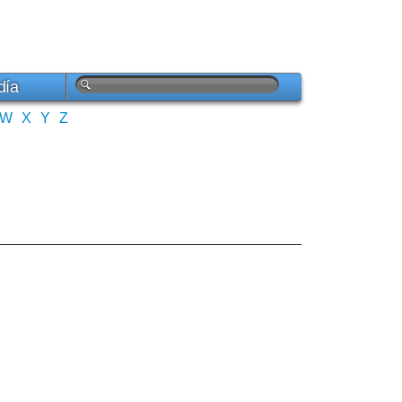
día
W
X
Y
Z