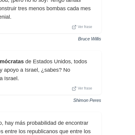
od, ¡pero no lo soy! Tengo tantas
onstruir tres menos bombas cada mes
nial.
Ver frase
Bruce Willis
mócratas
de Estados Unidos, todos
y apoyo a Israel, ¿sabes? No
 Israel.
Ver frase
Shimon Peres
o, hay más probabilidad de encontrar
s entre los republicanos que entre los