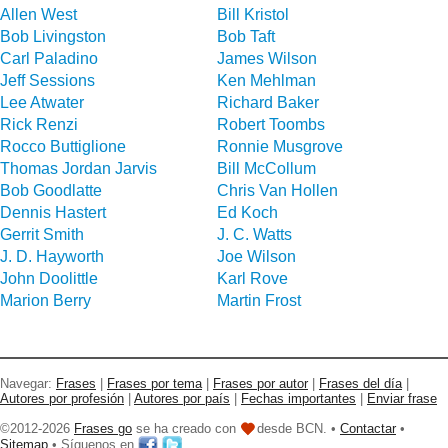
Allen West
Bill Kristol
Bob Livingston
Bob Taft
Carl Paladino
James Wilson
Jeff Sessions
Ken Mehlman
Lee Atwater
Richard Baker
Rick Renzi
Robert Toombs
Rocco Buttiglione
Ronnie Musgrove
Thomas Jordan Jarvis
Bill McCollum
Bob Goodlatte
Chris Van Hollen
Dennis Hastert
Ed Koch
Gerrit Smith
J. C. Watts
J. D. Hayworth
Joe Wilson
John Doolittle
Karl Rove
Marion Berry
Martin Frost
Navegar:
Frases
|
Frases por tema
|
Frases por autor
|
Frases del día
|
Autores por profesión
|
Autores por país
|
Fechas importantes
|
Enviar frase
©2012-2026
Frases go
se ha creado con
desde BCN. •
Contactar
•
Sitemap
• Síguenos en