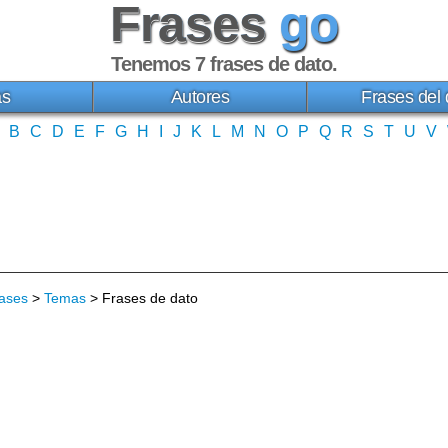
Frases
go
Tenemos 7
frases de dato
.
as
Autores
Frases del 
B
C
D
E
F
G
H
I
J
K
L
M
N
O
P
Q
R
S
T
U
V
ases
>
Temas
> Frases de dato