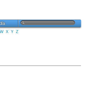
día
W
X
Y
Z