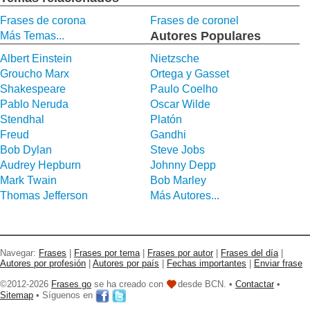
Frases de corona
Frases de coronel
Autores Populares
Más Temas...
Albert Einstein
Nietzsche
Groucho Marx
Ortega y Gasset
Shakespeare
Paulo Coelho
Pablo Neruda
Oscar Wilde
Stendhal
Platón
Freud
Gandhi
Bob Dylan
Steve Jobs
Audrey Hepburn
Johnny Depp
Mark Twain
Bob Marley
Thomas Jefferson
Más Autores...
Navegar:
Frases
|
Frases por tema
|
Frases por autor
|
Frases del día
|
Autores por profesión
|
Autores por país
|
Fechas importantes
|
Enviar frase
©2012-2026
Frases go
se ha creado con
desde BCN. •
Contactar
•
Sitemap
• Síguenos en