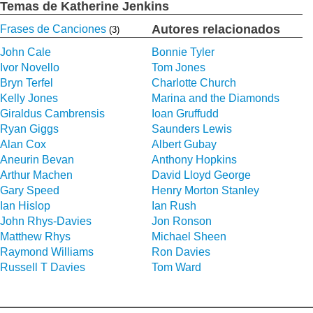
Temas de Katherine Jenkins
Autores relacionados
Frases de Canciones
(3)
John Cale
Bonnie Tyler
Ivor Novello
Tom Jones
Bryn Terfel
Charlotte Church
Kelly Jones
Marina and the Diamonds
Giraldus Cambrensis
Ioan Gruffudd
Ryan Giggs
Saunders Lewis
Alan Cox
Albert Gubay
Aneurin Bevan
Anthony Hopkins
Arthur Machen
David Lloyd George
Gary Speed
Henry Morton Stanley
Ian Hislop
Ian Rush
John Rhys-Davies
Jon Ronson
Matthew Rhys
Michael Sheen
Raymond Williams
Ron Davies
Russell T Davies
Tom Ward