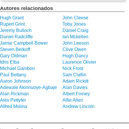
Autores relacionados
Hugh Grant
John Cleese
Rupert Grint
Toby Jones
Jeremy Bulloch
Daniel Craig
Daniel Radcliffe
Ian Mckellen
Jamie Campbell Bower
John Leeson
Steven Berkoff
Clive Owen
Gary Oldman
Hugh Dancy
Idris Elba
Laurence Olivier
Michael Gambon
Nick Frost
Paul Bettany
Sam Claflin
Aaron Johnson
Adam Rickitt
Adewale Akinnuoye-Agbaje
Alan Davies
Alan Rickman
Albert Finney
Alex Pettyfer
Alfie Allen
Alfred Molina
Andrew Lincoln