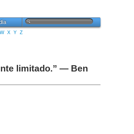
día
W
X
Y
Z
ente limitado.” — Ben