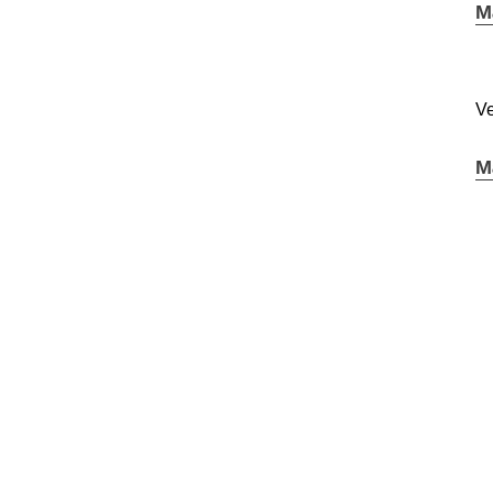
M
Ve
M