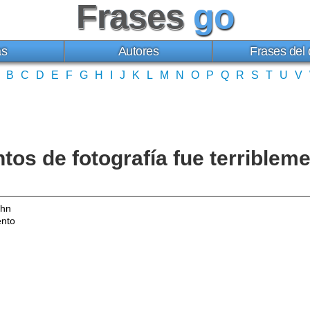
Frases
go
as
Autores
Frases del 
B
C
D
E
F
G
H
I
J
K
L
M
N
O
P
Q
R
S
T
U
V
os de fotografía fue terriblem
ahn
ento