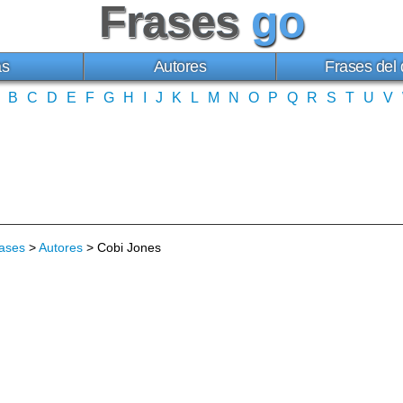
Frases
go
as
Autores
Frases del 
B
C
D
E
F
G
H
I
J
K
L
M
N
O
P
Q
R
S
T
U
V
ases
>
Autores
> Cobi Jones