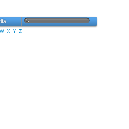
día
W
X
Y
Z