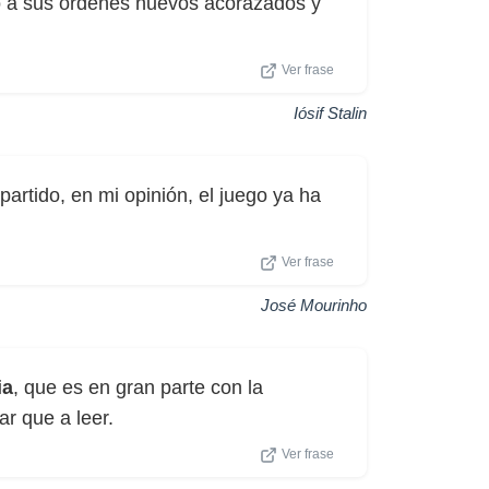
o a sus órdenes nuevos acorazados y
Ver frase
Iósif Stalin
artido, en mi opinión, el juego ya ha
Ver frase
José Mourinho
ia
, que es en gran parte con la
r que a leer.
Ver frase