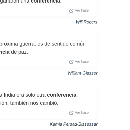
y ganaron una
conferencia
.
Ver frase
Will Rogers
 próxima guerra; es de sentido común
ncia
de paz.
Ver frase
William Glasser
a India era solo otra
conferencia
,
isión, también nos cambió.
Ver frase
Kamla Persad-Bissessar