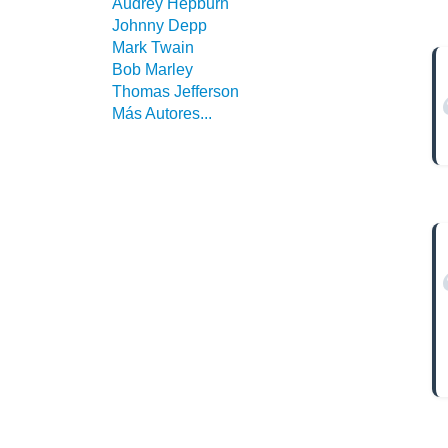
Audrey Hepburn
Johnny Depp
Mark Twain
Bob Marley
Thomas Jefferson
Más Autores...