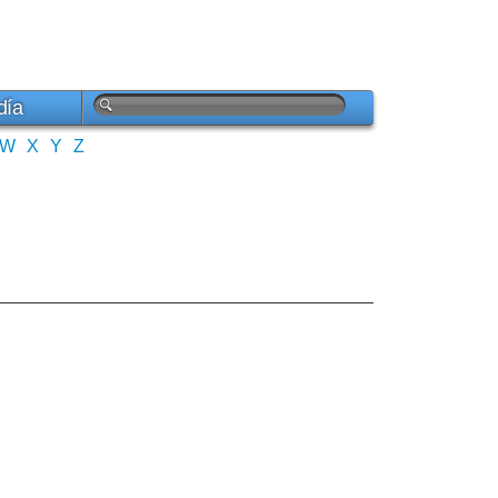
día
W
X
Y
Z