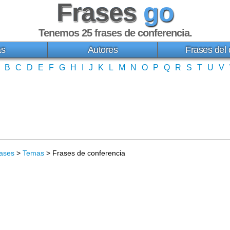
Frases
go
Tenemos 25
frases de conferencia
.
as
Autores
Frases del 
B
C
D
E
F
G
H
I
J
K
L
M
N
O
P
Q
R
S
T
U
V
ases
>
Temas
> Frases de conferencia