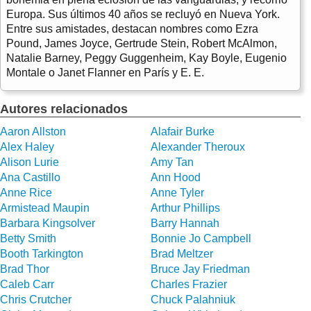
Europa. Sus últimos 40 años se recluyó en Nueva York.
Entre sus amistades, destacan nombres como Ezra
Pound, James Joyce, Gertrude Stein, Robert McAlmon,
Natalie Barney, Peggy Guggenheim, Kay Boyle, Eugenio
Montale o Janet Flanner en París y E. E.
Autores relacionados
Aaron Allston
Alafair Burke
Alex Haley
Alexander Theroux
Alison Lurie
Amy Tan
Ana Castillo
Ann Hood
Anne Rice
Anne Tyler
Armistead Maupin
Arthur Phillips
Barbara Kingsolver
Barry Hannah
Betty Smith
Bonnie Jo Campbell
Booth Tarkington
Brad Meltzer
Brad Thor
Bruce Jay Friedman
Caleb Carr
Charles Frazier
Chris Crutcher
Chuck Palahniuk