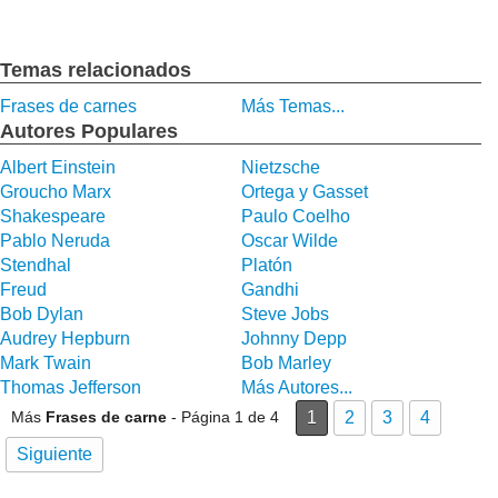
Temas relacionados
Frases de carnes
Más Temas...
Autores Populares
Albert Einstein
Nietzsche
Groucho Marx
Ortega y Gasset
Shakespeare
Paulo Coelho
Pablo Neruda
Oscar Wilde
Stendhal
Platón
Freud
Gandhi
Bob Dylan
Steve Jobs
Audrey Hepburn
Johnny Depp
Mark Twain
Bob Marley
Thomas Jefferson
Más Autores...
Más
Frases de carne
- Página 1 de 4
1
2
3
4
Siguiente