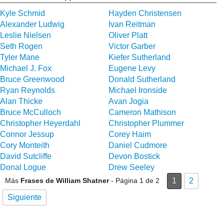
Kyle Schmid
Hayden Christensen
Alexander Ludwig
Ivan Reitman
Leslie Nielsen
Oliver Platt
Seth Rogen
Victor Garber
Tyler Mane
Kiefer Sutherland
Michael J. Fox
Eugene Levy
Bruce Greenwood
Donald Sutherland
Ryan Reynolds
Michael Ironside
Alan Thicke
Avan Jogia
Bruce McCulloch
Cameron Mathison
Christopher Heyerdahl
Christopher Plummer
Connor Jessup
Corey Haim
Cory Monteith
Daniel Cudmore
David Sutcliffe
Devon Bostick
Donal Logue
Drew Seeley
Más
Frases de William Shatner
- Página 1 de 2
1
2
Siguiente