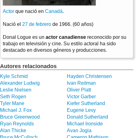
Actor
que nació en
Canadá
.
Nació el
27 de febrero
de 1966. (60 años)
Donal Logue es un
actor canadiense
reconocido por su
trabajo en televisión y cine. Su estilo actoral ha sido
destacado en diversos géneros y producciones.
Autores relacionados
Kyle Schmid
Hayden Christensen
Alexander Ludwig
Ivan Reitman
Leslie Nielsen
Oliver Platt
Seth Rogen
Victor Garber
Tyler Mane
Kiefer Sutherland
Michael J. Fox
Eugene Levy
Bruce Greenwood
Donald Sutherland
Ryan Reynolds
Michael Ironside
Alan Thicke
Avan Jogia
Bruce McCulloch
Cameron Mathison