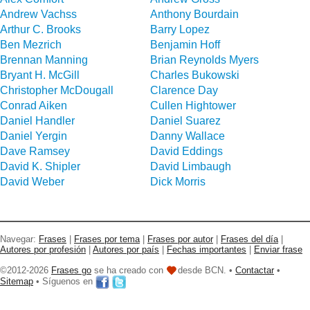
Andrew Vachss
Anthony Bourdain
Arthur C. Brooks
Barry Lopez
Ben Mezrich
Benjamin Hoff
Brennan Manning
Brian Reynolds Myers
Bryant H. McGill
Charles Bukowski
Christopher McDougall
Clarence Day
Conrad Aiken
Cullen Hightower
Daniel Handler
Daniel Suarez
Daniel Yergin
Danny Wallace
Dave Ramsey
David Eddings
David K. Shipler
David Limbaugh
David Weber
Dick Morris
Navegar:
Frases
|
Frases por tema
|
Frases por autor
|
Frases del día
|
Autores por profesión
|
Autores por país
|
Fechas importantes
|
Enviar frase
©2012-2026
Frases go
se ha creado con
desde BCN. •
Contactar
•
Sitemap
• Síguenos en