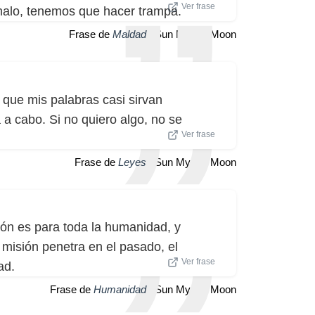
Ver frase
malo, tenemos que hacer trampa.
Frase de
Maldad
| Sun Myung Moon
 que mis palabras casi sirvan
 a cabo. Si no quiero algo, no se
Ver frase
Frase de
Leyes
| Sun Myung Moon
ón es para toda la humanidad, y
misión penetra en el pasado, el
Ver frase
ad.
Frase de
Humanidad
| Sun Myung Moon