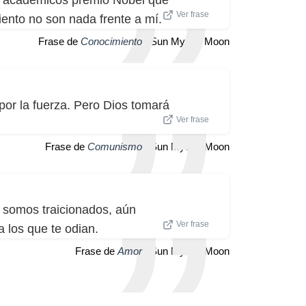
Ver frase
ento no son nada frente a mí.
Frase de
Conocimiento
| Sun Myung Moon
or la fuerza. Pero Dios tomará
Ver frase
Frase de
Comunismo
| Sun Myung Moon
somos traicionados, aún
Ver frase
 los que te odian.
Frase de
Amor
| Sun Myung Moon