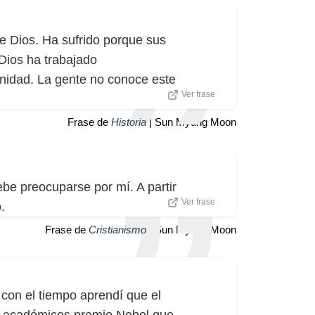
que Dios. Ha sufrido porque sus
 Dios ha trabajado
nidad. La gente no conoce este
Ver frase
Frase de
Historia
| Sun Myung Moon
e preocuparse por mí. A partir
Ver frase
.
Frase de
Cristianismo
| Sun Myung Moon
con el tiempo aprendí que el
os académicos premio Nobel que