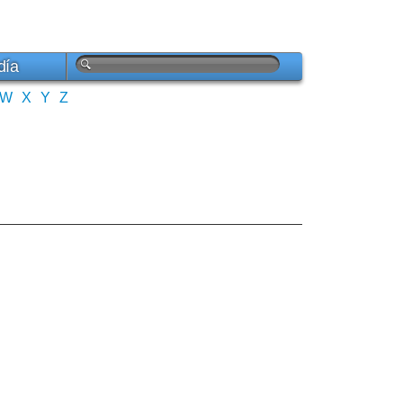
día
W
X
Y
Z