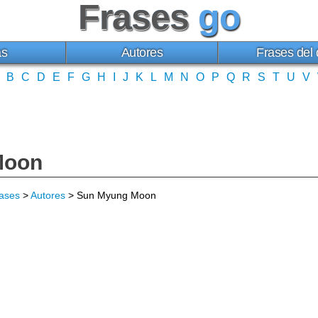
Frases
go
as
Autores
Frases del 
B
C
D
E
F
G
H
I
J
K
L
M
N
O
P
Q
R
S
T
U
V
Moon
ases
>
Autores
> Sun Myung Moon