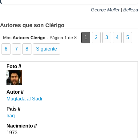
George Muller
|
Belleza
Autores que son Clérigo
1
2
3
4
5
Más
Autores Clérigo
- Página 1 de 8
6
7
8
Siguiente
Muqtada al Sadr
Iraq
1973