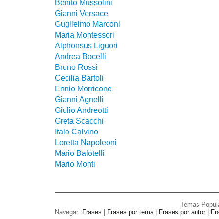
Benito Mussolini
Gianni Versace
Guglielmo Marconi
Maria Montessori
Alphonsus Liguori
Andrea Bocelli
Bruno Rossi
Cecilia Bartoli
Ennio Morricone
Gianni Agnelli
Giulio Andreotti
Greta Scacchi
Italo Calvino
Loretta Napoleoni
Mario Balotelli
Mario Monti
Temas Popul
Navegar:
Frases
|
Frases por tema
|
Frases por autor
|
Fr