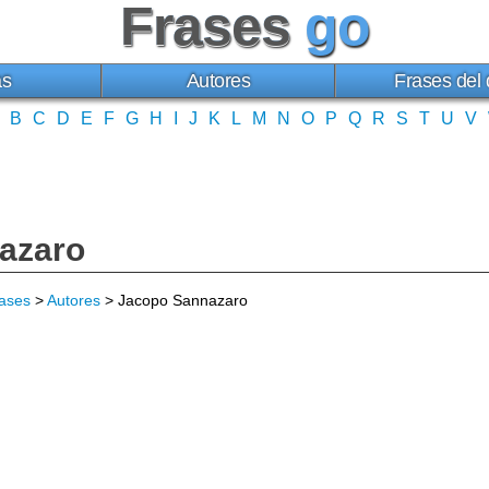
Frases
go
as
Autores
Frases del 
B
C
D
E
F
G
H
I
J
K
L
M
N
O
P
Q
R
S
T
U
V
azaro
ases
>
Autores
> Jacopo Sannazaro