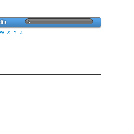
día
W
X
Y
Z