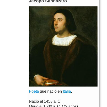
Jacopo Sannazaro
Poeta
que nació en
Italia
.
Nació el
1458 a. C.
Murió el
1530 a. C. (72 años)