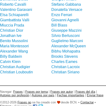
Roberto Cavalli
Stefano Gabbana
Valentino Garavani
Donatella Versace
Elsa Schiaparelli
Enzo Ferrari
Giambattista Valli
Giovanni Agnelli
Miuccia Prada
Bill Blass
Christian Dior
Giuseppe Mazzini
Jonathan Ive
Silvio Berlusconi
Benito Mussolini
Guglielmo Marconi
Maria Montessori
Alexander McQueen
Alexander Wang
Bibhu Mohapatra
Billy Baldwin
Brooks Stevens
Calvin Klein
Charles Eames
Christian Audigier
Christian Lacroix
Christian Louboutin
Christian Siriano
Navegar:
Frases
|
Frases por tema
|
Frases por autor
|
Frases del día
|
Autores por profesión
|
Autores por país
|
Fechas importantes
|
Enviar frase
©2012-2026
Frases go
se ha creado con
desde BCN. •
Contactar
•