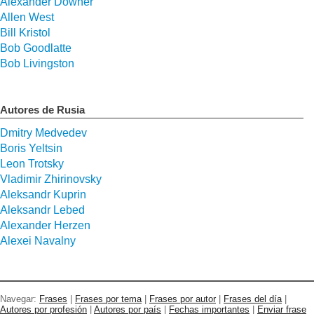
Alexander Downer
Allen West
Bill Kristol
Bob Goodlatte
Bob Livingston
Autores de Rusia
Dmitry Medvedev
Boris Yeltsin
Leon Trotsky
Vladimir Zhirinovsky
Aleksandr Kuprin
Aleksandr Lebed
Alexander Herzen
Alexei Navalny
Navegar:
Frases
|
Frases por tema
|
Frases por autor
|
Frases del día
|
Autores por profesión
|
Autores por país
|
Fechas importantes
|
Enviar frase