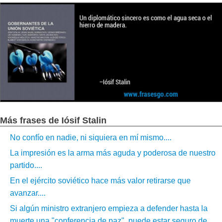
Más frases de Iósif Stalin
No confío en nadie, ni siquiera en mí mismo....
La impresión es la arma más aguda y poderosa de nuestro
partido....
En el ejército soviético hace más valor retirarse que
avanzar....
Si algún ministro extranjero empieza a defender hasta la
muerte una "conferencia de paz", puede estar seguro de