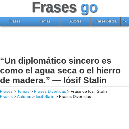
Frases
go
Frases
Temas
Autores
Frases del día
“Un diplomático sincero es
como el agua seca o el hierro
de madera.” — Iósif Stalin
Frases
>
Temas
>
Frases Divertidas
> Frase de Iósif Stalin
Frases
>
Autores
>
Iósif Stalin
> Frases Divertidas