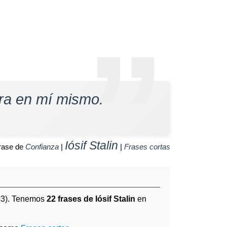
era en mí mismo.
Iósif Stalin
rase de
Confianza
|
|
Frases cortas
3). Tenemos
22 frases de Iósif Stalin
en