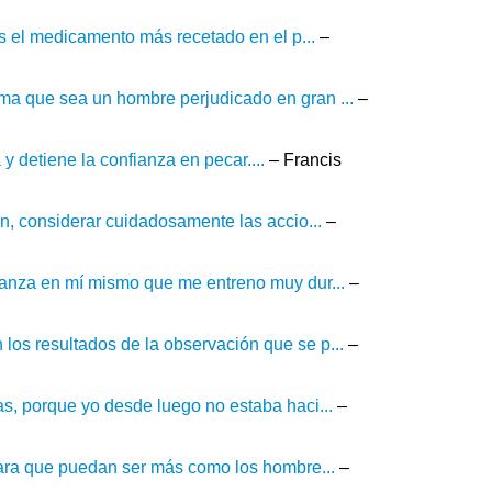
es el medicamento más recetado en el p...
–
ma que sea un hombre perjudicado en gran ...
–
 y detiene la confianza en pecar....
– Francis
n, considerar cuidadosamente las accio...
–
ianza en mí mismo que me entreno muy dur...
–
os resultados de la observación que se p...
–
s, porque yo desde luego no estaba haci...
–
para que puedan ser más como los hombre...
–