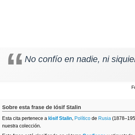
No confío en nadie, ni siqui
F
Sobre esta frase de Iósif Stalin
Esta cita pertenece a
Iósif Stalin
,
Político
de
Rusia
(1878–195
nuestra colección.