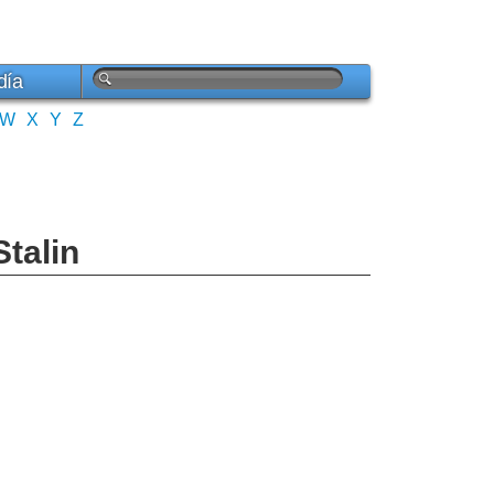
día
W
X
Y
Z
Stalin