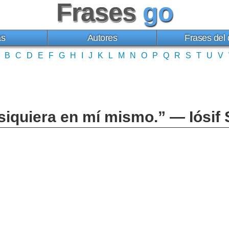
Frases
go
as
Autores
Frases del 
B
C
D
E
F
G
H
I
J
K
L
M
N
O
P
Q
R
S
T
U
V
 siquiera en mí mismo.” — Iósif 