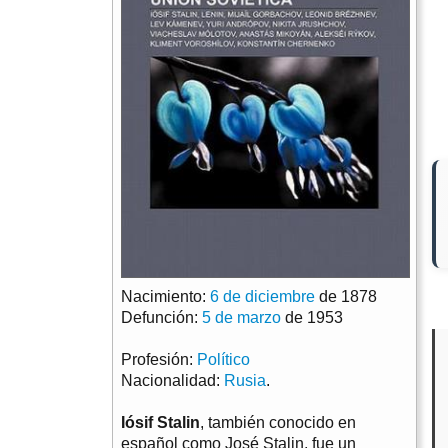
Nacimiento:
6 de diciembre
de 1878
Defunción:
5 de marzo
de 1953
Profesión:
Político
Nacionalidad:
Rusia
.
Iósif Stalin
, también conocido en
español como José Stalin, fue un