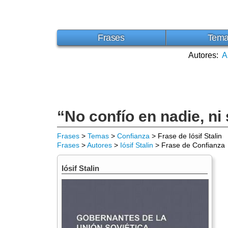
Frases
Tem
Autores:
A
“No confío en nadie, ni
Frases
>
Temas
>
Confianza
> Frase de Iósif Stalin
Frases
>
Autores
>
Iósif Stalin
> Frase de Confianza
Iósif Stalin