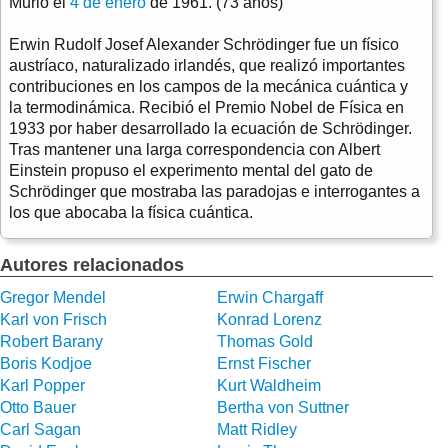
Murió el
4 de enero
de 1961. (73 años)
Erwin Rudolf Josef Alexander Schrödinger fue un físico
austríaco, naturalizado irlandés, que realizó importantes
contribuciones en los campos de la mecánica cuántica y
la termodinámica. Recibió el Premio Nobel de Física en
1933 por haber desarrollado la ecuación de Schrödinger.
Tras mantener una larga correspondencia con Albert
Einstein propuso el experimento mental del gato de
Schrödinger que mostraba las paradojas e interrogantes a
los que abocaba la física cuántica.
Autores relacionados
Gregor Mendel
Erwin Chargaff
Karl von Frisch
Konrad Lorenz
Robert Barany
Thomas Gold
Boris Kodjoe
Ernst Fischer
Karl Popper
Kurt Waldheim
Otto Bauer
Bertha von Suttner
Carl Sagan
Matt Ridley