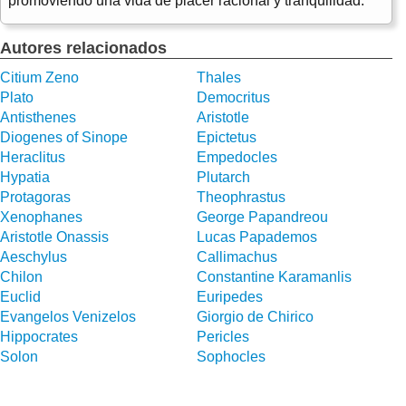
promoviendo una vida de placer racional y tranquilidad.
Autores relacionados
Citium Zeno
Thales
Plato
Democritus
Antisthenes
Aristotle
Diogenes of Sinope
Epictetus
Heraclitus
Empedocles
Hypatia
Plutarch
Protagoras
Theophrastus
Xenophanes
George Papandreou
Aristotle Onassis
Lucas Papademos
Aeschylus
Callimachus
Chilon
Constantine Karamanlis
Euclid
Euripedes
Evangelos Venizelos
Giorgio de Chirico
Hippocrates
Pericles
Solon
Sophocles