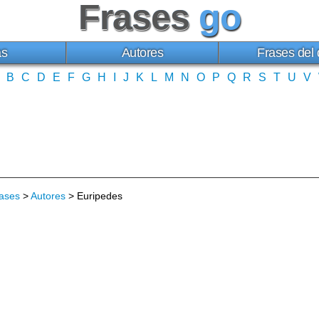
Frases
go
as
Autores
Frases del 
B
C
D
E
F
G
H
I
J
K
L
M
N
O
P
Q
R
S
T
U
V
ases
>
Autores
> Euripedes