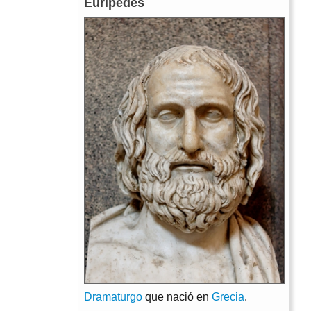
Euripedes
Dramaturgo
que nació en
Grecia
.