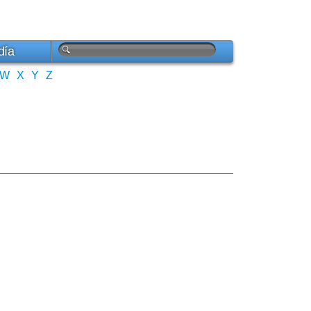
día
W
X
Y
Z