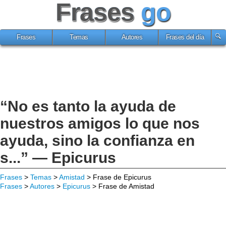
Frases
go
Frases
Temas
Autores
Frases del día
“No es tanto la ayuda de
nuestros amigos lo que nos
ayuda, sino la confianza en
s...” — Epicurus
Frases
>
Temas
>
Amistad
> Frase de Epicurus
Frases
>
Autores
>
Epicurus
> Frase de Amistad