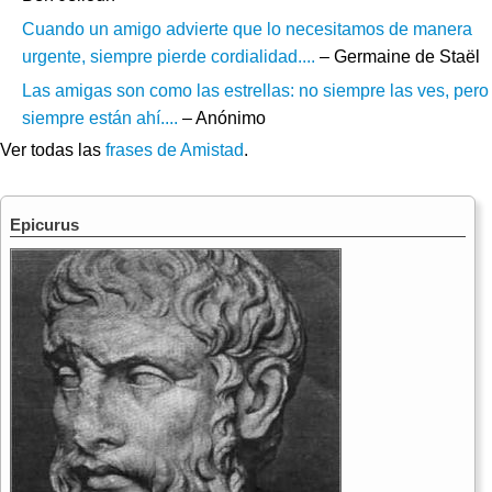
Cuando un amigo advierte que lo necesitamos de manera
urgente, siempre pierde cordialidad....
– Germaine de Staël
Las amigas son como las estrellas: no siempre las ves, pero
siempre están ahí....
– Anónimo
Ver todas las
frases de Amistad
.
Epicurus