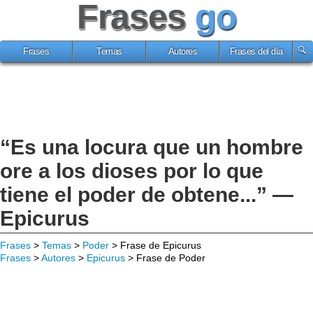
Frases
go
Frases
Temas
Autores
Frases del día
“Es una locura que un hombre
ore a los dioses por lo que
tiene el poder de obtene...” —
Epicurus
Frases
>
Temas
>
Poder
> Frase de Epicurus
Frases
>
Autores
>
Epicurus
> Frase de Poder