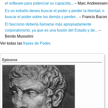
el software para potenciar su capacida...
– Marc Andreessen
Es un extraño deseo buscar el poder y perder la libertad, o
buscar el poder sobre los demás y perder...
– Francis Bacon
El fascismo debería llamarse más apropiadamente
corporativismo, ya que es una fusión del Estado y de...
–
Benito Mussolini
Ver todas las
frases de Poder
.
Epicurus