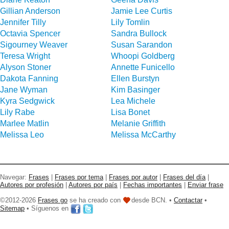
Gillian Anderson
Jamie Lee Curtis
Jennifer Tilly
Lily Tomlin
Octavia Spencer
Sandra Bullock
Sigourney Weaver
Susan Sarandon
Teresa Wright
Whoopi Goldberg
Alyson Stoner
Annette Funicello
Dakota Fanning
Ellen Burstyn
Jane Wyman
Kim Basinger
Kyra Sedgwick
Lea Michele
Lily Rabe
Lisa Bonet
Marlee Matlin
Melanie Griffith
Melissa Leo
Melissa McCarthy
Navegar:
Frases
|
Frases por tema
|
Frases por autor
|
Frases del día
|
Autores por profesión
|
Autores por país
|
Fechas importantes
|
Enviar frase
©2012-2026
Frases go
se ha creado con
desde BCN. •
Contactar
•
Sitemap
• Síguenos en