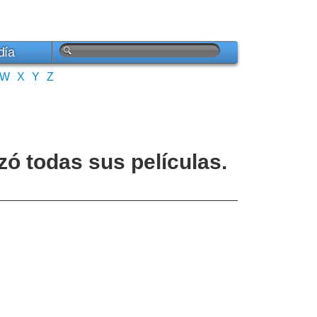
día
W
X
Y
Z
nzó todas sus películas.