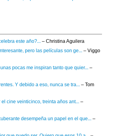
elebra este año?...
– Christina Aguilera
nteresante, pero las películas son ge...
– Viggo
unas pocas me inspiran tanto que quier...
–
rentes. Y debido a eso, nunca se tra...
– Tom
l cine veinticinco, treinta años ant...
–
exuberante desempeña un papel en el que...
–
jor que puedo ser. Quiero que esos 10 a...
–