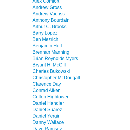
Alex Comfort
Andrew Gross
Andrew Vachss
Anthony Bourdain
Arthur C. Brooks
Barry Lopez
Ben Mezrich
Benjamin Hoff
Brennan Manning
Brian Reynolds Myers
Bryant H. McGill
Charles Bukowski
Christopher McDougall
Clarence Day
Conrad Aiken
Cullen Hightower
Daniel Handler
Daniel Suarez
Daniel Yergin
Danny Wallace
Dave Ramsey