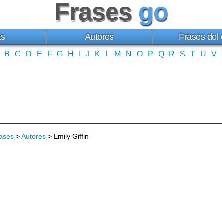
Frases
go
as
Autores
Frases del 
B
C
D
E
F
G
H
I
J
K
L
M
N
O
P
Q
R
S
T
U
V
ases
>
Autores
> Emily Giffin