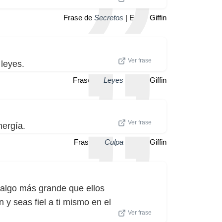
Frase de
Secretos
| Emily Giffin
Ver frase
leyes.
Frase de
Leyes
| Emily Giffin
Ver frase
nergía.
Frase de
Culpa
| Emily Giffin
 algo más grande que ellos
y seas fiel a ti mismo en el
Ver frase