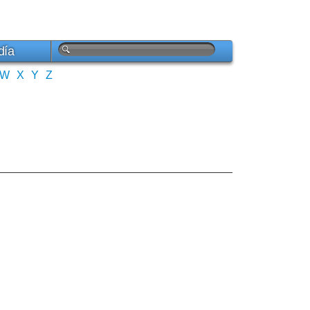
día
W
X
Y
Z