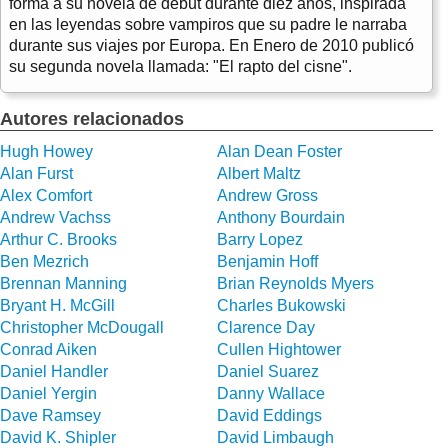
forma a su novela de debut durante diez años, inspirada
en las leyendas sobre vampiros que su padre le narraba
durante sus viajes por Europa. En Enero de 2010 publicó
su segunda novela llamada: "El rapto del cisne".
Autores relacionados
Hugh Howey
Alan Dean Foster
Alan Furst
Albert Maltz
Alex Comfort
Andrew Gross
Andrew Vachss
Anthony Bourdain
Arthur C. Brooks
Barry Lopez
Ben Mezrich
Benjamin Hoff
Brennan Manning
Brian Reynolds Myers
Bryant H. McGill
Charles Bukowski
Christopher McDougall
Clarence Day
Conrad Aiken
Cullen Hightower
Daniel Handler
Daniel Suarez
Daniel Yergin
Danny Wallace
Dave Ramsey
David Eddings
David K. Shipler
David Limbaugh