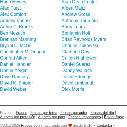
Hugh Howey
Alan Dean Foster
Alan Furst
Albert Maltz
Alex Comfort
Andrew Gross
Andrew Vachss
Anthony Bourdain
Arthur C. Brooks
Barry Lopez
Ben Mezrich
Benjamin Hoff
Brennan Manning
Brian Reynolds Myers
Bryant H. McGill
Charles Bukowski
Christopher McDougall
Clarence Day
Conrad Aiken
Cullen Hightower
Daniel Handler
Daniel Suarez
Daniel Yergin
Danny Wallace
Dave Ramsey
David Eddings
David K. Shipler
David Limbaugh
David Weber
Dick Morris
Navegar:
Frases
|
Frases por tema
|
Frases por autor
|
Frases del día
|
Autores por profesión
|
Autores por país
|
Fechas importantes
|
Enviar frase
©2012-2026
Frases go
se ha creado con
desde BCN. •
Contactar
•