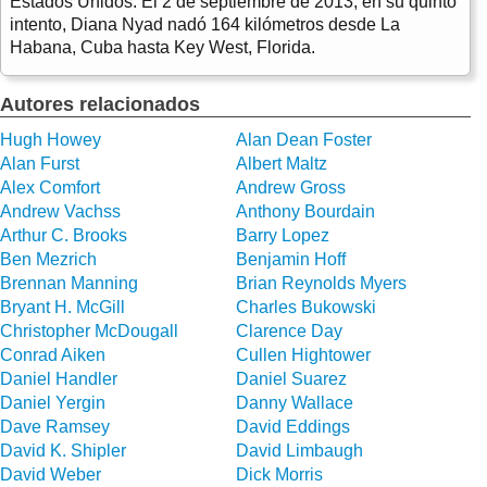
Estados Unidos. El 2 de septiembre de 2013, en su quinto
intento, Diana Nyad nadó 164 kilómetros desde La
Habana, Cuba hasta Key West, Florida.
Autores relacionados
Hugh Howey
Alan Dean Foster
Alan Furst
Albert Maltz
Alex Comfort
Andrew Gross
Andrew Vachss
Anthony Bourdain
Arthur C. Brooks
Barry Lopez
Ben Mezrich
Benjamin Hoff
Brennan Manning
Brian Reynolds Myers
Bryant H. McGill
Charles Bukowski
Christopher McDougall
Clarence Day
Conrad Aiken
Cullen Hightower
Daniel Handler
Daniel Suarez
Daniel Yergin
Danny Wallace
Dave Ramsey
David Eddings
David K. Shipler
David Limbaugh
David Weber
Dick Morris