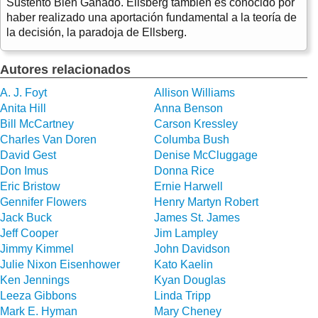
Sustento Bien Ganado. Ellsberg también es conocido por
haber realizado una aportación fundamental a la teoría de
la decisión, la paradoja de Ellsberg.
Autores relacionados
A. J. Foyt
Allison Williams
Anita Hill
Anna Benson
Bill McCartney
Carson Kressley
Charles Van Doren
Columba Bush
David Gest
Denise McCluggage
Don Imus
Donna Rice
Eric Bristow
Ernie Harwell
Gennifer Flowers
Henry Martyn Robert
Jack Buck
James St. James
Jeff Cooper
Jim Lampley
Jimmy Kimmel
John Davidson
Julie Nixon Eisenhower
Kato Kaelin
Ken Jennings
Kyan Douglas
Leeza Gibbons
Linda Tripp
Mark E. Hyman
Mary Cheney