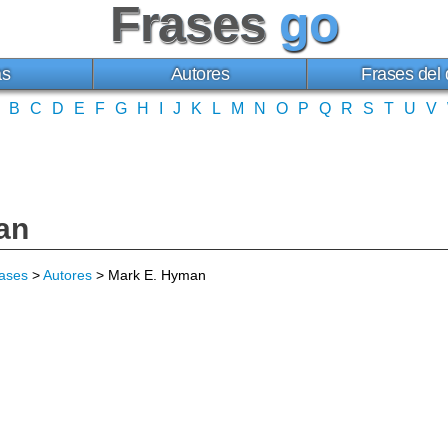
Frases
go
as
Autores
Frases del 
B
C
D
E
F
G
H
I
J
K
L
M
N
O
P
Q
R
S
T
U
V
an
ases
>
Autores
> Mark E. Hyman