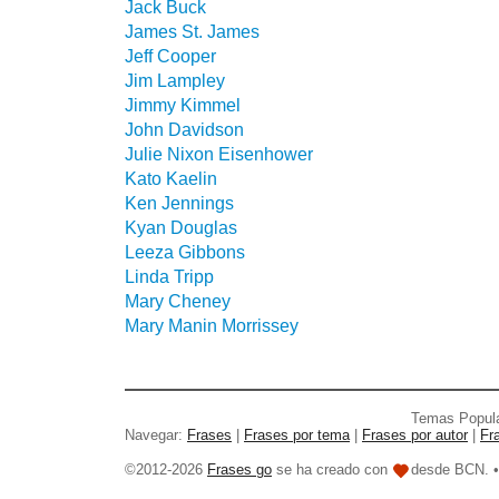
Jack Buck
James St. James
Jeff Cooper
Jim Lampley
Jimmy Kimmel
John Davidson
Julie Nixon Eisenhower
Kato Kaelin
Ken Jennings
Kyan Douglas
Leeza Gibbons
Linda Tripp
Mary Cheney
Mary Manin Morrissey
Temas Popul
Navegar:
Frases
|
Frases por tema
|
Frases por autor
|
Fr
©2012-2026
Frases go
se ha creado con
desde BCN. 