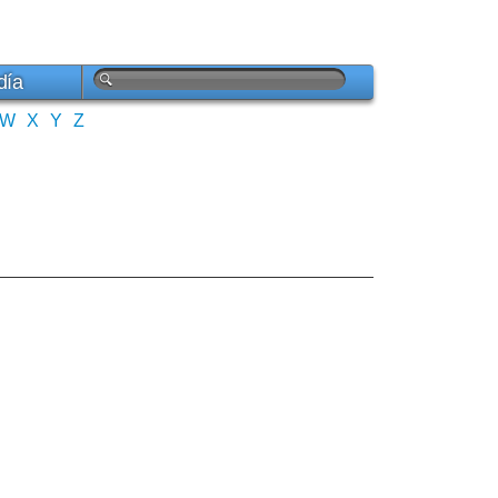
día
W
X
Y
Z