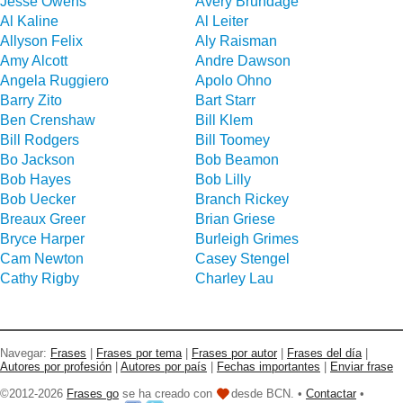
Jesse Owens
Avery Brundage
Al Kaline
Al Leiter
Allyson Felix
Aly Raisman
Amy Alcott
Andre Dawson
Angela Ruggiero
Apolo Ohno
Barry Zito
Bart Starr
Ben Crenshaw
Bill Klem
Bill Rodgers
Bill Toomey
Bo Jackson
Bob Beamon
Bob Hayes
Bob Lilly
Bob Uecker
Branch Rickey
Breaux Greer
Brian Griese
Bryce Harper
Burleigh Grimes
Cam Newton
Casey Stengel
Cathy Rigby
Charley Lau
Navegar:
Frases
|
Frases por tema
|
Frases por autor
|
Frases del día
|
Autores por profesión
|
Autores por país
|
Fechas importantes
|
Enviar frase
©2012-2026
Frases go
se ha creado con
desde BCN. •
Contactar
•