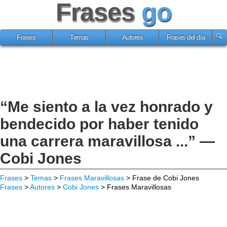
Frases
go
Frases
Temas
Autores
Frases del día
“Me siento a la vez honrado y
bendecido por haber tenido
una carrera maravillosa ...” —
Cobi Jones
Frases
>
Temas
>
Frases Maravillosas
> Frase de Cobi Jones
Frases
>
Autores
>
Cobi Jones
> Frases Maravillosas