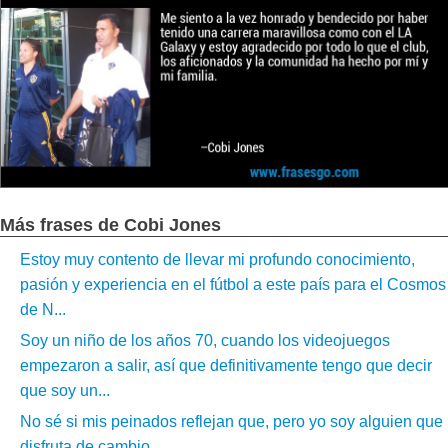
Más frases de Cobi Jones
Estoy muy contento de llevar mi profundo conocimiento,
pasión y experiencia en el fútbol a este país para el Cosmos
de N...
Soy un niño de los años 70, cuando los videojuegos
empezaron a salir, así que definitivamente tengo que decir
que soy un...
No sé si mis peinados reflejan que, pero yo soy alguien que
disfruta de cambio....