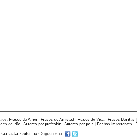
ares:
Frases de Amor
|
Frases de Amistad
|
Frases de Vida
|
Frases Bonitas
ases del día
|
Autores por profesión
|
Autores por país
|
Fechas importantes
|
•
Contactar
•
Sitemap
• Síguenos en