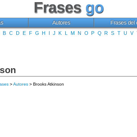
Frases
go
as
Autores
Frases del 
B
C
D
E
F
G
H
I
J
K
L
M
N
O
P
Q
R
S
T
U
V
nson
ases
>
Autores
> Brooks Atkinson