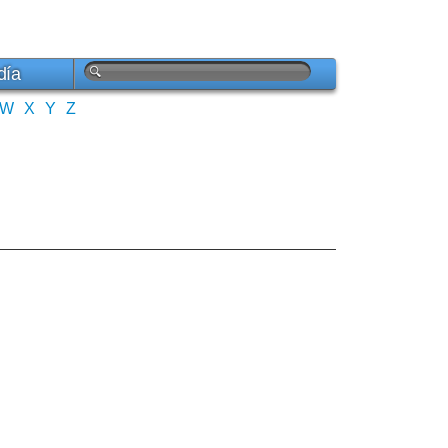
día
W
X
Y
Z