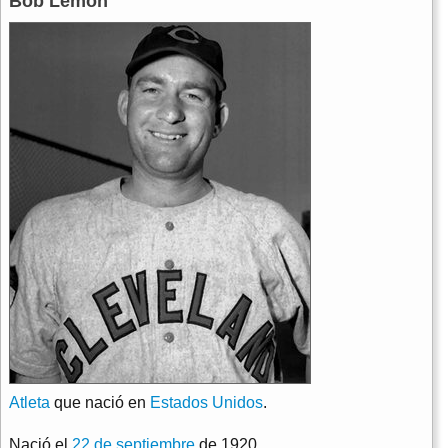
Bob Lemon
Atleta
que nació en
Estados Unidos
.
Nació el
22 de septiembre
de 1920.