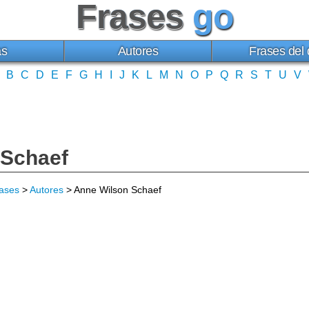
Frases
go
as
Autores
Frases del 
B
C
D
E
F
G
H
I
J
K
L
M
N
O
P
Q
R
S
T
U
V
 Schaef
ases
>
Autores
> Anne Wilson Schaef