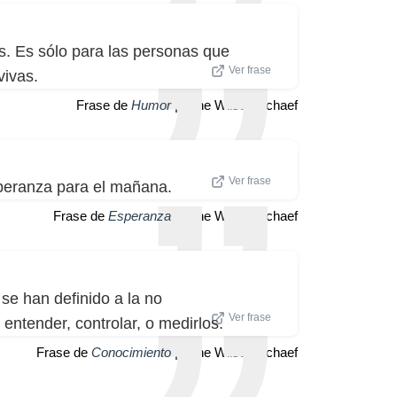
. Es sólo para las personas que
Ver frase
vivas.
Frase de
Humor
| Anne Wilson Schaef
Ver frase
peranza para el mañana.
Frase de
Esperanza
| Anne Wilson Schaef
se han definido a la no
Ver frase
entender, controlar, o medirlos.
Frase de
Conocimiento
| Anne Wilson Schaef