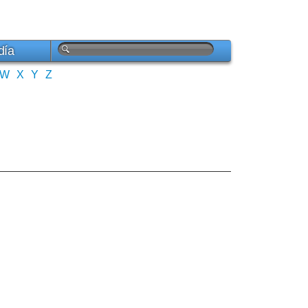
día
W
X
Y
Z