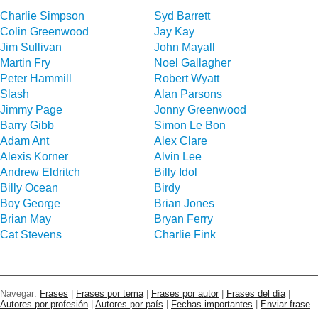
Charlie Simpson
Syd Barrett
Colin Greenwood
Jay Kay
Jim Sullivan
John Mayall
Martin Fry
Noel Gallagher
Peter Hammill
Robert Wyatt
Slash
Alan Parsons
Jimmy Page
Jonny Greenwood
Barry Gibb
Simon Le Bon
Adam Ant
Alex Clare
Alexis Korner
Alvin Lee
Andrew Eldritch
Billy Idol
Billy Ocean
Birdy
Boy George
Brian Jones
Brian May
Bryan Ferry
Cat Stevens
Charlie Fink
Navegar:
Frases
|
Frases por tema
|
Frases por autor
|
Frases del día
|
Autores por profesión
|
Autores por país
|
Fechas importantes
|
Enviar frase