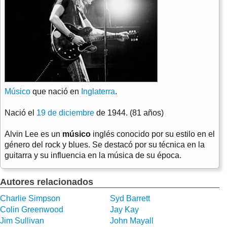
Músico
que nació en
Inglaterra
.
Nació el
19 de diciembre
de 1944. (81 años)
Alvin Lee es un
músico
inglés conocido por su estilo en el
género del rock y blues. Se destacó por su técnica en la
guitarra y su influencia en la música de su época.
Autores relacionados
Charlie Simpson
Syd Barrett
Colin Greenwood
Jay Kay
Jim Sullivan
John Mayall