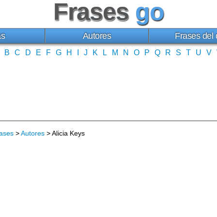
Frases
go
as
Autores
Frases del 
B
C
D
E
F
G
H
I
J
K
L
M
N
O
P
Q
R
S
T
U
V
ases
>
Autores
> Alicia Keys