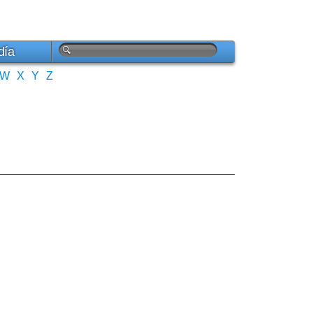
día
W
X
Y
Z