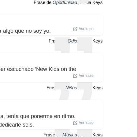
Frase de
Oportunidad
| Alicia Keys
Ver frase
 algo que no soy yo.
Frase de
Odio
| Alicia Keys
ber escuchado 'New Kids on the
Ver frase
Frase de
Niños
| Alicia Keys
ca, tenía que ponerme en ritmo.
Ver frase
dedicarle seis.
Frase de
Música
| Alicia Keys