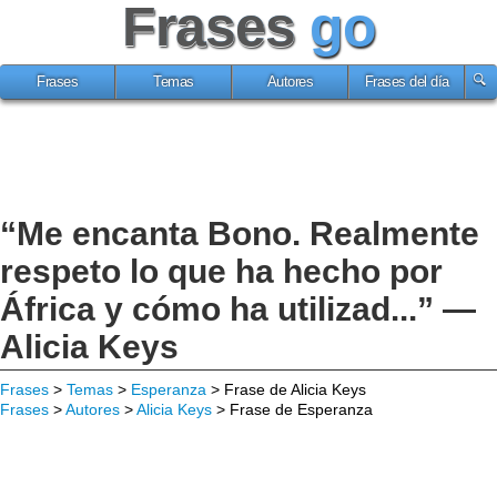
Frases
go
Frases
Temas
Autores
Frases del día
“Me encanta Bono. Realmente
respeto lo que ha hecho por
África y cómo ha utilizad...” —
Alicia Keys
Frases
>
Temas
>
Esperanza
> Frase de Alicia Keys
Frases
>
Autores
>
Alicia Keys
> Frase de Esperanza