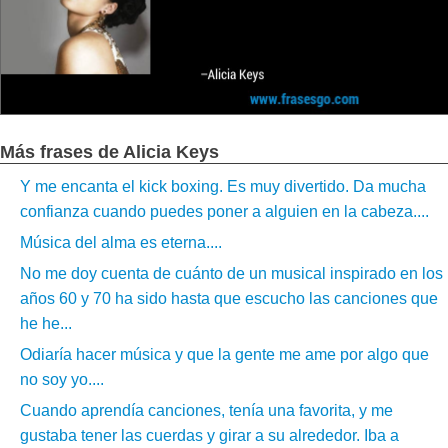
Más frases de Alicia Keys
Y me encanta el kick boxing. Es muy divertido. Da mucha
confianza cuando puedes poner a alguien en la cabeza....
Música del alma es eterna....
No me doy cuenta de cuánto de un musical inspirado en los
años 60 y 70 ha sido hasta que escucho las canciones que
he he...
Odiaría hacer música y que la gente me ame por algo que
no soy yo....
Cuando aprendía canciones, tenía una favorita, y me
gustaba tener las cuerdas y girar a su alrededor. Iba a