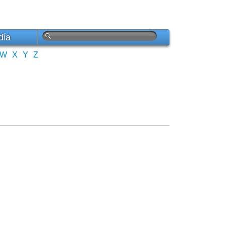
día
W
X
Y
Z