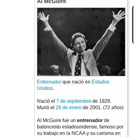
Al McGuire
Entrenador
que nació en
Estados
Unidos
.
Nació el
7 de septiembre
de 1928.
Murió el
26 de enero
de 2001. (72 años)
Al McGuire fue un
entrenador
de
baloncesto estadounidense, famoso por
su trabajo en la NCAA y su carisma en