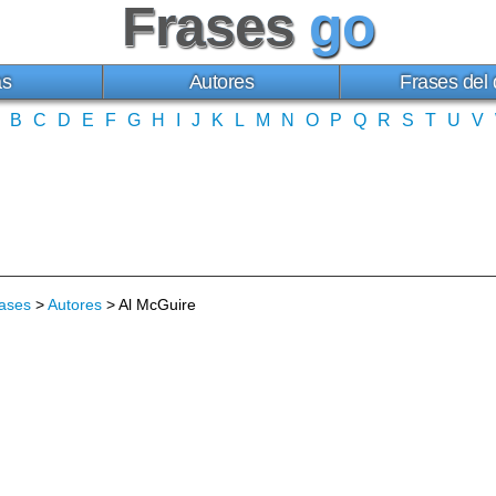
Frases
go
as
Autores
Frases del 
B
C
D
E
F
G
H
I
J
K
L
M
N
O
P
Q
R
S
T
U
V
ases
>
Autores
> Al McGuire