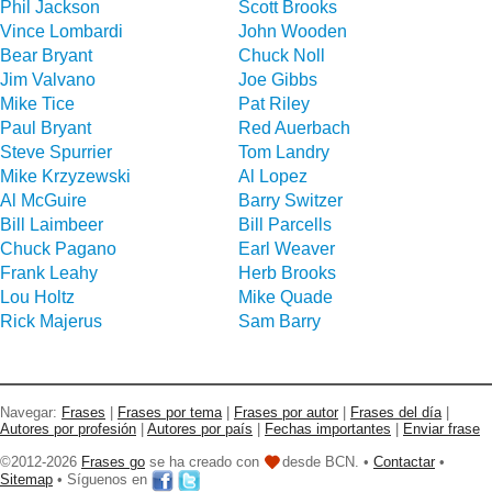
Phil Jackson
Scott Brooks
Vince Lombardi
John Wooden
Bear Bryant
Chuck Noll
Jim Valvano
Joe Gibbs
Mike Tice
Pat Riley
Paul Bryant
Red Auerbach
Steve Spurrier
Tom Landry
Mike Krzyzewski
Al Lopez
Al McGuire
Barry Switzer
Bill Laimbeer
Bill Parcells
Chuck Pagano
Earl Weaver
Frank Leahy
Herb Brooks
Lou Holtz
Mike Quade
Rick Majerus
Sam Barry
Navegar:
Frases
|
Frases por tema
|
Frases por autor
|
Frases del día
|
Autores por profesión
|
Autores por país
|
Fechas importantes
|
Enviar frase
©2012-2026
Frases go
se ha creado con
desde BCN. •
Contactar
•
Sitemap
• Síguenos en