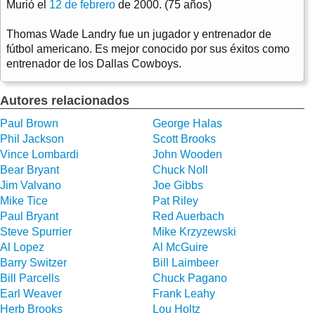
Murió el
12 de febrero
de 2000. (75 años)
Thomas Wade Landry fue un jugador y entrenador de
fútbol americano. Es mejor conocido por sus éxitos como
entrenador de los Dallas Cowboys.
Autores relacionados
Paul Brown
George Halas
Phil Jackson
Scott Brooks
Vince Lombardi
John Wooden
Bear Bryant
Chuck Noll
Jim Valvano
Joe Gibbs
Mike Tice
Pat Riley
Paul Bryant
Red Auerbach
Steve Spurrier
Mike Krzyzewski
Al Lopez
Al McGuire
Barry Switzer
Bill Laimbeer
Bill Parcells
Chuck Pagano
Earl Weaver
Frank Leahy
Herb Brooks
Lou Holtz