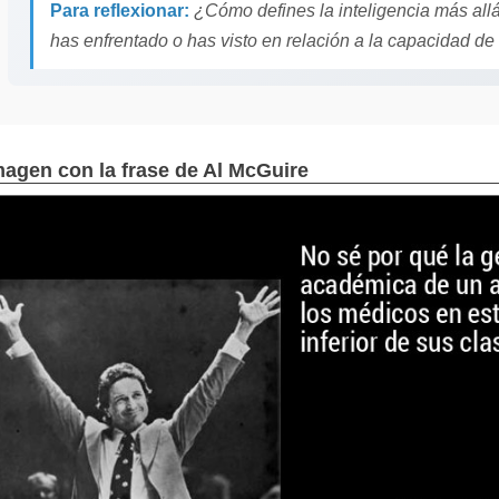
Para reflexionar:
¿Cómo defines la inteligencia más all
has enfrentado o has visto en relación a la capacidad de
magen con la frase de Al McGuire