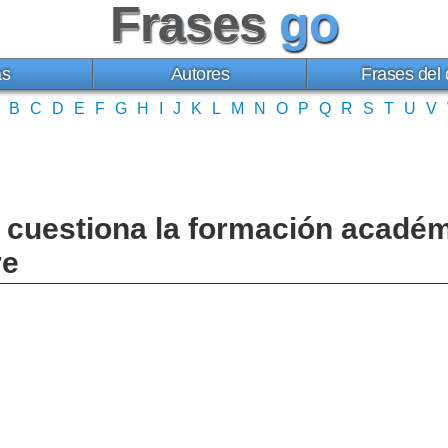
Frases
go
as
Autores
Frases del 
B
C
D
E
F
G
H
I
J
K
L
M
N
O
P
Q
R
S
T
U
V
 cuestiona la formación académi
re