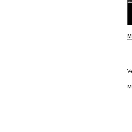
M
Ve
M