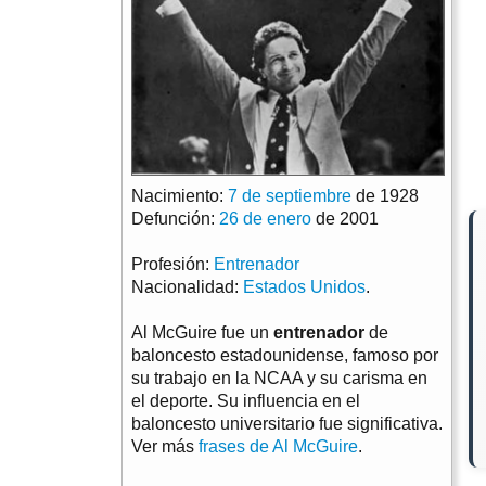
Nacimiento:
7 de septiembre
de 1928
Defunción:
26 de enero
de 2001
Profesión:
Entrenador
Nacionalidad:
Estados Unidos
.
Al McGuire fue un
entrenador
de
baloncesto estadounidense, famoso por
su trabajo en la NCAA y su carisma en
el deporte. Su influencia en el
baloncesto universitario fue significativa.
Ver más
frases de Al McGuire
.