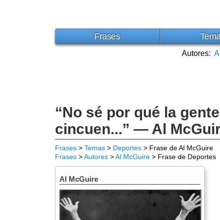
Frases
Tem
Autores:
A
“No sé por qué la gente
cincuen...” — Al McGui
Frases
>
Temas
>
Deportes
> Frase de Al McGuire
Frases
>
Autores
>
Al McGuire
> Frase de Deportes
Al McGuire