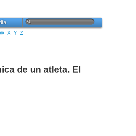
día
W
X
Y
Z
ca de un atleta. El