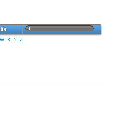
día
W
X
Y
Z