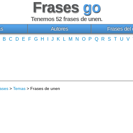
Frases
go
Tenemos 52
frases de unen
.
as
Autores
Frases del 
B
C
D
E
F
G
H
I
J
K
L
M
N
O
P
Q
R
S
T
U
V
ases
>
Temas
> Frases de unen