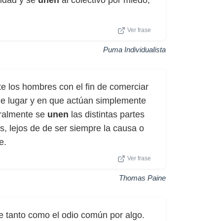
lidad y se
unen
al colectivo por miedo,
Ver frase
Puma Individualista
 los hombres con el fin de comerciar
 de lugar y en que actúan simplemente
uralmente se
unen
las distintas partes
, lejos de de ser siempre la causa o
e.
Ver frase
Thomas Paine
e tanto como el odio común por algo.