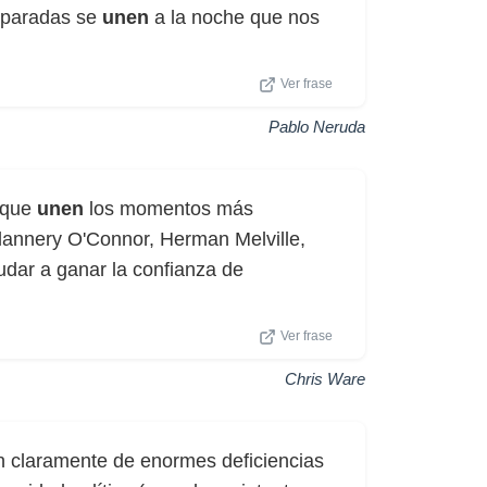
separadas se
unen
a la noche que nos
Ver frase
Pablo Neruda
s que
unen
los momentos más
 Flannery O'Connor, Herman Melville,
udar a ganar la confianza de
Ver frase
Chris Ware
n claramente de enormes deficiencias