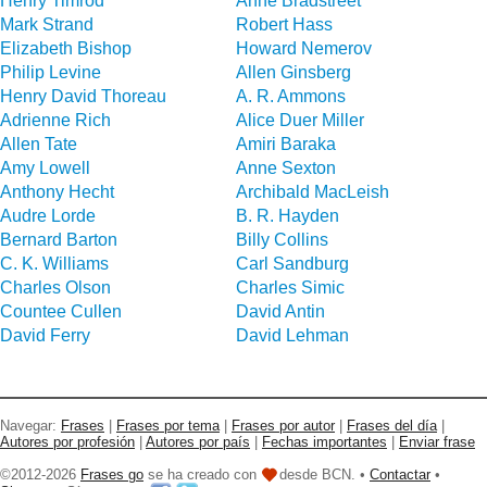
Henry Timrod
Anne Bradstreet
Mark Strand
Robert Hass
Elizabeth Bishop
Howard Nemerov
Philip Levine
Allen Ginsberg
Henry David Thoreau
A. R. Ammons
Adrienne Rich
Alice Duer Miller
Allen Tate
Amiri Baraka
Amy Lowell
Anne Sexton
Anthony Hecht
Archibald MacLeish
Audre Lorde
B. R. Hayden
Bernard Barton
Billy Collins
C. K. Williams
Carl Sandburg
Charles Olson
Charles Simic
Countee Cullen
David Antin
David Ferry
David Lehman
Navegar:
Frases
|
Frases por tema
|
Frases por autor
|
Frases del día
|
Autores por profesión
|
Autores por país
|
Fechas importantes
|
Enviar frase
©2012-2026
Frases go
se ha creado con
desde BCN. •
Contactar
•