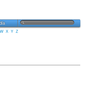
día
W
X
Y
Z