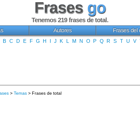
Frases
go
Tenemos 219
frases de total
.
as
Autores
Frases del 
B
C
D
E
F
G
H
I
J
K
L
M
N
O
P
Q
R
S
T
U
V
ases
>
Temas
> Frases de total