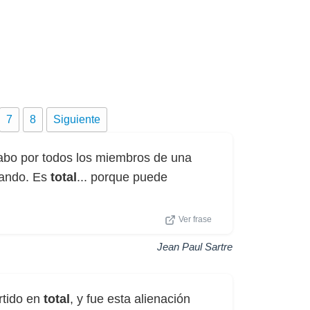
7
8
Siguiente
cabo por todos los miembros de una
bando. Es
total
... porque puede
Ver frase
Jean Paul Sartre
rtido en
total
, y fue esta alienación