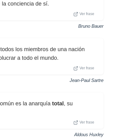
 la conciencia de sí.
Ver frase
Bruno Bauer
r todos los miembros de una nación
olucrar a todo el mundo.
Ver frase
Jean-Paul Sartre
a común es la anarquía
total
, su
Ver frase
Aldous Huxley